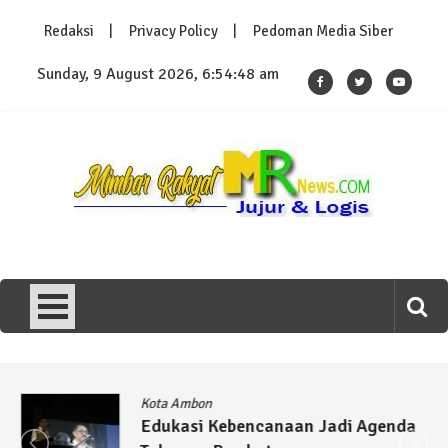
Skip
Redaksi
Privacy Policy
Pedoman Media Siber
to
content
Sunday, 9 August 2026, 6:54:48 am
MimbarRakyatNews.com
Jujur & Logis
Kota Ambon
Edukasi Kebencanaan Jadi Agenda