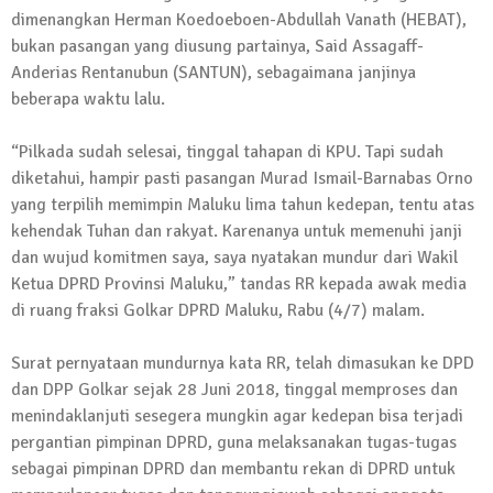
dimenangkan Herman Koedoeboen-Abdullah Vanath (HEBAT),
bukan pasangan yang diusung partainya, Said Assagaff-
Anderias Rentanubun (SANTUN), sebagaimana janjinya
beberapa waktu lalu.
“Pilkada sudah selesai, tinggal tahapan di KPU. Tapi sudah
diketahui, hampir pasti pasangan Murad Ismail-Barnabas Orno
yang terpilih memimpin Maluku lima tahun kedepan, tentu atas
kehendak Tuhan dan rakyat. Karenanya untuk memenuhi janji
dan wujud komitmen saya, saya nyatakan mundur dari Wakil
Ketua DPRD Provinsi Maluku,” tandas RR kepada awak media
di ruang fraksi Golkar DPRD Maluku, Rabu (4/7) malam.
Surat pernyataan mundurnya kata RR, telah dimasukan ke DPD
dan DPP Golkar sejak 28 Juni 2018, tinggal memproses dan
menindaklanjuti sesegera mungkin agar kedepan bisa terjadi
pergantian pimpinan DPRD, guna melaksanakan tugas-tugas
sebagai pimpinan DPRD dan membantu rekan di DPRD untuk