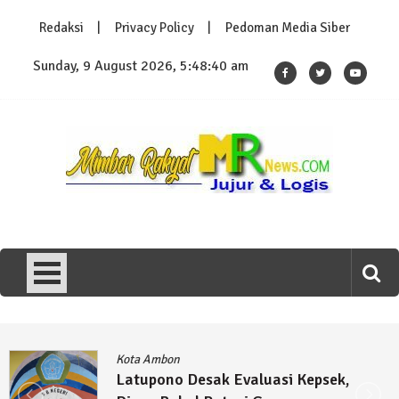
Skip
Redaksi
Privacy Policy
Pedoman Media Siber
to
content
Sunday, 9 August 2026, 5:48:40 am
MimbarRakyatNews.com
Jujur & Logis
Kota Ambon
Latupono Desak Evaluasi Kepsek,