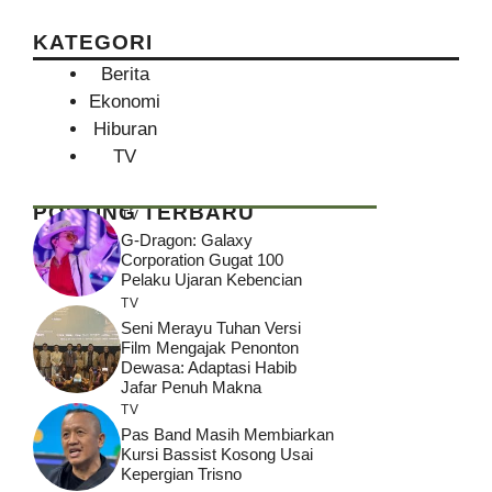
KATEGORI
Berita
Ekonomi
Hiburan
TV
POSTING TERBARU
TV
G-Dragon: Galaxy
Corporation Gugat 100
Pelaku Ujaran Kebencian
TV
Seni Merayu Tuhan Versi
Film Mengajak Penonton
Dewasa: Adaptasi Habib
Jafar Penuh Makna
TV
Pas Band Masih Membiarkan
Kursi Bassist Kosong Usai
Kepergian Trisno