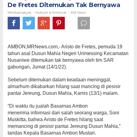
De Fretes Ditemukan Tak Bernyawa
De
Fretes
Mimbarrakyat
Hukum & Kriminal
-
-
458 Views
Ditemukan
Tak
Bernyawa
AMBON,MRNews.com,- Aristo de Fretes, pemuda 19
tahun asal Dusun Mahia Negeri Urimessing Kecamatan
Nusaniwe ditemukan tak bernyawa oleh tim SAR
gabungan, Jumat (14/1/22).
Sebelum ditemukan dalam keadaan meninggal,
almarhum dikabarkan hilang saat mancing di pesisir
pantai Jereung, Dusun Mahia, Kamis (13/1) malam.
“Di waktu itu jualah Basarnas Ambon
menerima informasi dari salah seorang warga, Soni
Muskitta, bahwa Aristo de Fretes hilang saat
memancing di pesisir pantai Jereung Dusun Mahia,”
tandas Kepala Basarnas Ambon Mustari.