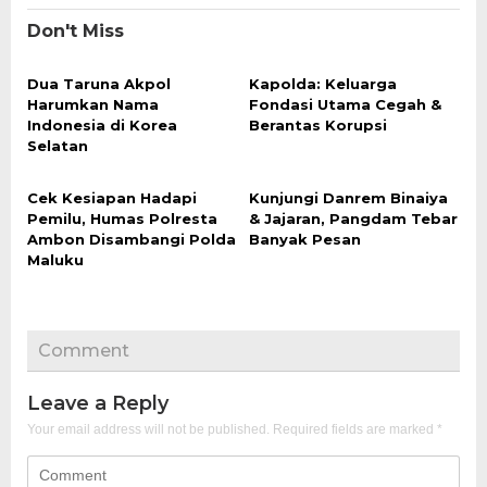
Don't Miss
Dua Taruna Akpol
Kapolda: Keluarga
Harumkan Nama
Fondasi Utama Cegah &
Indonesia di Korea
Berantas Korupsi
Selatan
Cek Kesiapan Hadapi
Kunjungi Danrem Binaiya
Pemilu, Humas Polresta
& Jajaran, Pangdam Tebar
Ambon Disambangi Polda
Banyak Pesan
Maluku
Comment
Leave a Reply
Your email address will not be published.
Required fields are marked
*